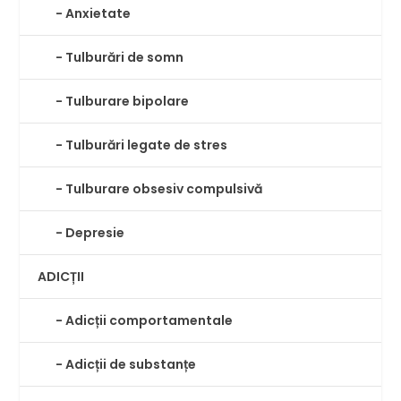
Anxietate
Tulburări de somn
⁠⁠Tulburare bipolare
Tulburări legate de stres
Tulburare obsesiv compulsivă
Depresie
ADICȚII
⁠Adicții comportamentale
Adicții de substanțe